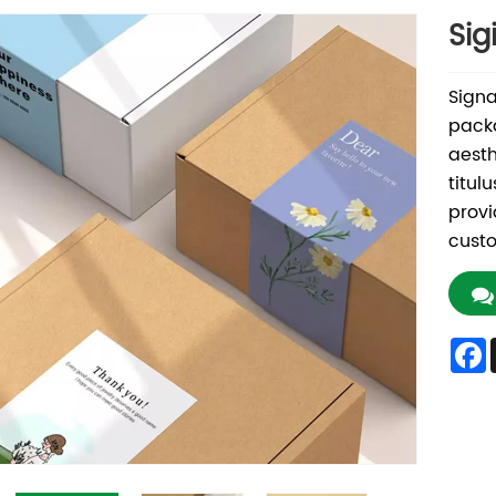
Sig
Signa
packa
aesth
titul
provi
cust