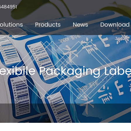
6484951
olutions
Products
News
Download
lexibile Packaging Labe