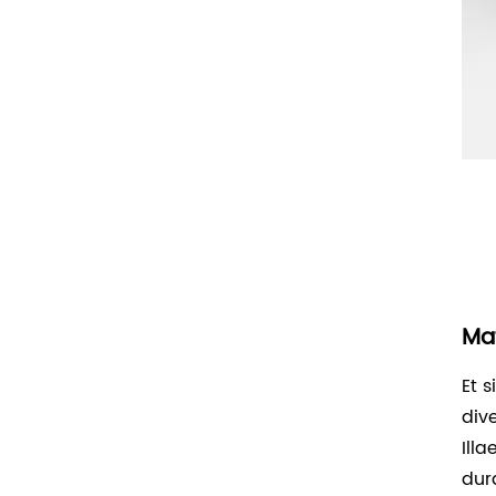
Ma
Et s
div
Ill
dur