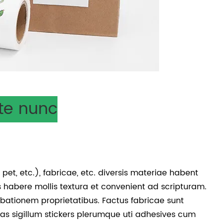
te nunc
C, pet, etc.), fabricae, etc. diversis materiae habent
rs habere mollis textura et convenient ad scripturam.
obationem proprietatibus. Factus fabricae sunt
tas sigillum stickers plerumque uti adhesives cum