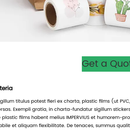
Get a Quo
teria
igillum titulus potest fieri ex charta, plastic films (ut PV
ersas. Exempli gratia, in charta-fundatur sigillum sticke
ae plastic films habent melius IMPERVIUS et humorem-pr
abile et aliquam flexibilitate. De tenaces, summus quali