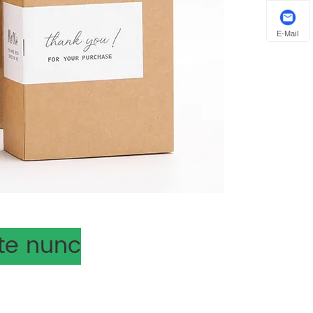
E-Mail
te nunc