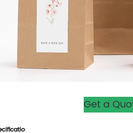
Get a Quo
cificatio