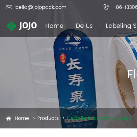
bella@jojopack.com
+86-1330


Home
De Us
Labeling S
F
Home
Products
Flexibile Packaging Labels