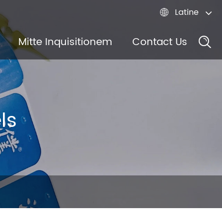
Latine

Mitte Inquisitionem
Contact Us
ls