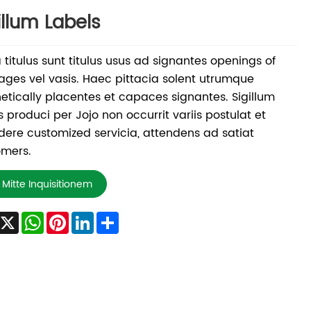
illum Labels
 titulus sunt titulus usus ad signantes openings of
ges vel vasis. Haec pittacia solent utrumque
etically placentes et capaces signantes. Sigillum
us produci per Jojo non occurrit variis postulat et
dere customized servicia, attendens ad satiat
omers.
Mitte Inquisitionem
Facebook
X
WhatsApp
Pinterest
LinkedIn
Share