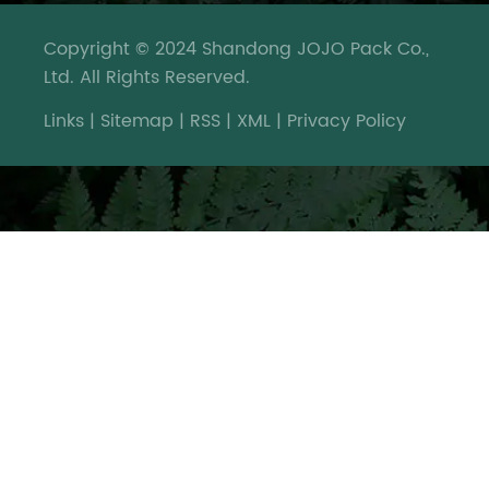
Copyright © 2024 Shandong JOJO Pack Co.,
Ltd. All Rights Reserved.
Links
|
Sitemap
|
RSS
|
XML
|
Privacy Policy