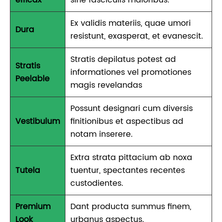
Ex validis materiis, quae umori
Dura
resistunt, exasperat, et evanescit.
Stratis depilatus potest ad
Stratis
informationes vel promotiones
Peelable
magis revelandas
Possunt designari cum diversis
Vestibulum
finitionibus et aspectibus ad
notam inserere.
Extra strata pittacium ab noxa
Tutela
tuentur, spectantes recentes
custodientes.
Premium
Dant producta summus finem,
Look
urbanus aspectus.