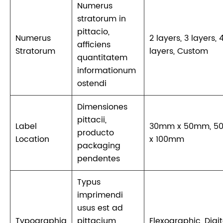
Numerus
stratorum in
pittacio,
Numerus
2 layers, 3 layers, 
afficiens
Stratorum
layers, Custom
quantitatem
informationum
ostendi
Dimensiones
pittacii,
Label
30mm x 50mm, 
producto
Location
x 100mm
packaging
pendentes
Typus
imprimendi
usus est ad
Typographia
pittacium,
Flexographic, Digit