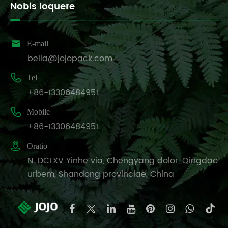
Nobis loquere

E-mail
bella@jojopack.com

Tel
+86-13306484951

Mobile
+86-13306484951

Oratio
N. DCLXV Yinhe via, Chengyang dolor, Qingdao
urbem, Shandong provinciae, China