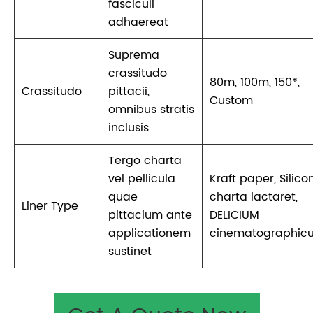
fasciculi
adhaereat
Suprema
crassitudo
80m, 100m, 150*,
Crassitudo
pittacii,
Custom
omnibus stratis
inclusis
Tergo charta
vel pellicula
Kraft paper, Silico
quae
charta iactaret,
Liner Type
pittacium ante
DELICIUM
applicationem
cinematographic
sustinet