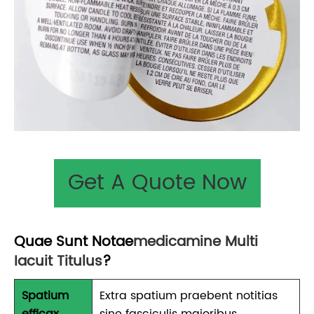
Get A Quote Now
Quae Sunt Notae
Medicamine Multi
Iacuit Titulus
?
Spatium
Extra spatium praebent notitias
efficax
sine fasciculis maioribus.