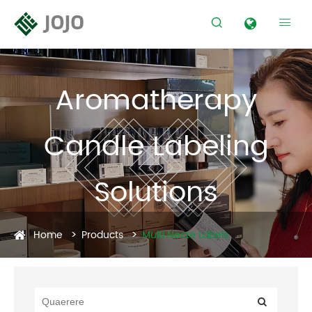


Aromatherapy
Candle Labeling
Solutions
Home
Products
Multi Necte Labels