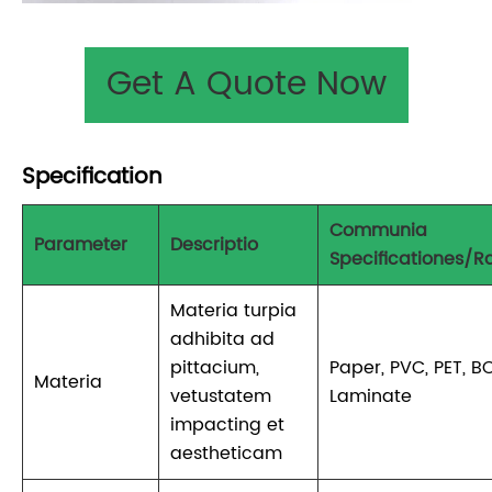
Get A Quote Now
Specification
Communia
Parameter
Descriptio
Specificationes/
Materia turpia
adhibita ad
pittacium,
Paper, PVC, PET, B
Materia
vetustatem
Laminate
impacting et
aestheticam