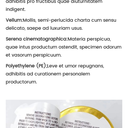
adhibitis pro fructibus quae diuturnitatem
indigent.
Vellum:
Mollis, semi-perlucida charta cum sensu
delicato, saepe ad luxuriam usus.
Serena cinematographica:
Materia perspicua,
quae intus productum ostendit, specimen odorum
et vasorum perspicuum.
Polyethylene (PE);
Leve et umor repugnans,
adhibitis ad curationem personalem
productorum.