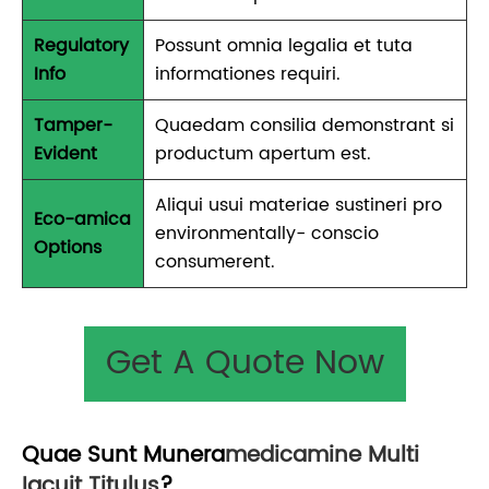
Regulatory
Possunt omnia legalia et tuta
Info
informationes requiri.
Tamper-
Quaedam consilia demonstrant si
Evident
productum apertum est.
Aliqui usui materiae sustineri pro
Eco-amica
environmentally- conscio
Options
consumerent.
Get A Quote Now
Quae Sunt Munera
Medicamine Multi
Iacuit Titulus
?