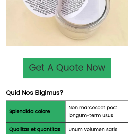
Get A Quote Now
Quid Nos Eligimus?
Non marcescet post
Splendida colore
longum-term usus
Qualitas et quantitas
Unum volumen satis