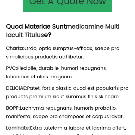
Get A Quote Now
Quod Materiae Sunt
Medicamine Multi
Iacuit Titulus
E?
Charta:
Ordo, optio sumptus-efficax, saepe pro
simplicibus productis adhibetur.
PVC:
Flexibile, durabile, humori repugnans,
lotionibus et oleis magnum.
DELICIAE:
Patet, fortis plastic quod est popularis pro
products premium sicut summus finis skincare.
BOPP:
Lachryma repugnans, humoris probatio,
manifesta, saepe pro shampoos et corpus lavat.
Laminate:
Extra tutelam a labore et lacrima offert,