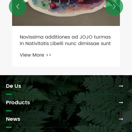


Discrimen inter UV et metalli
translationem Libelli
View More >>
De Us
Products
News