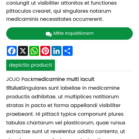
coniungit ut visibiliter attonitos et functiones
pittaculos crearet, qui singulares notarum
medicaminis necessitates occurrerent.
Mitte Inquisitionem
Facebook
X
WhatsApp
Pinterest
LinkedIn
Share
depictio producti
JOJO Pack
medicamine multi iacuit
titulus
Singulares sunt labellae in medicamine
productis adhibitae, ut multiplices notitiarum
stratas in pacto et forma appellandi visibiliter
praebeant. Hi pittacii typice componunt plures
tabulas chartarum vel plasticorum, quae rursus
extractae sunt ut revelentur addito contento, ut