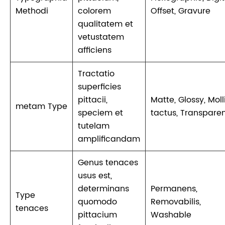
Methodi
colorem
Offset, Gravure
qualitatem et
vetustatem
afficiens
Tractatio
superficies
pittacii,
Matte, Glossy, Moll
metam Type
speciem et
tactus, Transpare
tutelam
amplificandam
Genus tenaces
usus est,
determinans
Permanens,
Type
quomodo
Removabilis,
tenaces
pittacium
Washable