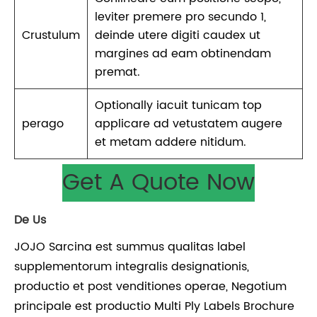
leviter premere pro secundo 1,
Crustulum
deinde utere digiti caudex ut
margines ad eam obtinendam
premat.
Optionally iacuit tunicam top
perago
applicare ad vetustatem augere
et metam addere nitidum.
Get A Quote Now
De Us
JOJO Sarcina est summus qualitas label
supplementorum integralis designationis,
productio et post venditiones operae, Negotium
principale est productio Multi Ply Labels Brochure