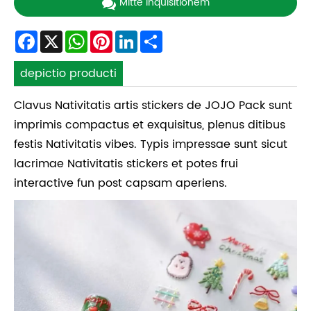
Mitte Inquisitionem
Facebook
X
WhatsApp
Pinterest
LinkedIn
Share
depictio producti
Clavus Nativitatis artis stickers de JOJO Pack sunt
imprimis compactus et exquisitus, plenus ditibus
festis Nativitatis vibes. Typis impressae sunt sicut
lacrimae Nativitatis stickers et potes frui
interactive fun post capsam aperiens.