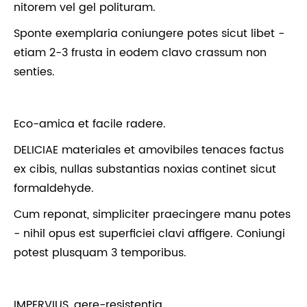
nitorem vel gel polituram.
Sponte exemplaria coniungere potes sicut libet -
etiam 2-3 frusta in eodem clavo crassum non
senties.
Eco-amica et facile radere.
DELICIAE materiales et amovibiles tenaces factus
ex cibis, nullas substantias noxias continet sicut
formaldehyde.
Cum reponat, simpliciter praecingere manu potes
- nihil opus est superficiei clavi affigere. Coniungi
potest plusquam 3 temporibus.
IMPERVIUS, gere-resistentia.