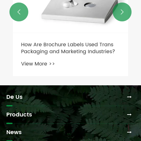


Quomodo Vinum Utrem Libelli
Transformare Notans et Elevare Vinum
Usus
View More >>
De Us
Products
News