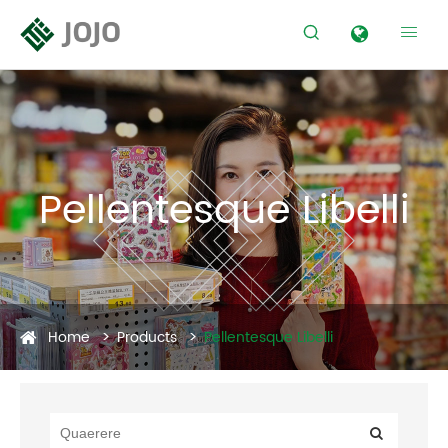


Pellentesque Libelli
Home
Products
Pellentesque Libelli