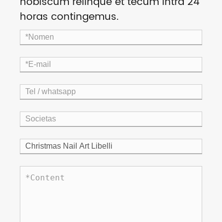
nobiscum relinque et tecum intra 24
horas contingemus.