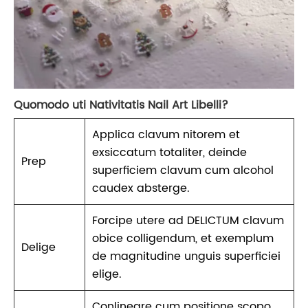
Quomodo uti Nativitatis Nail Art Libelli?
Applica clavum nitorem et
exsiccatum totaliter, deinde
Prep
superficiem clavum cum alcohol
caudex absterge.
Forcipe utere ad DELICTUM clavum
obice colligendum, et exemplum
Delige
de magnitudine unguis superficiei
elige.
Conlineare cum positione scopo,