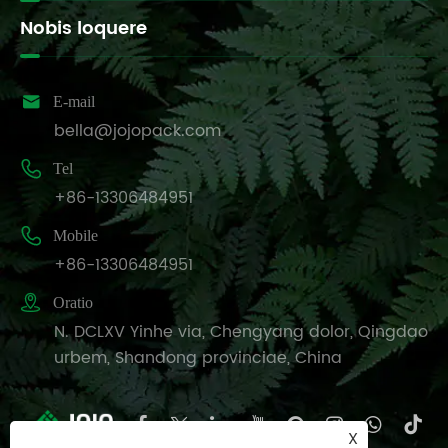
Nobis loquere

E-mail
bella@jojopack.com

Tel
+86-13306484951

Mobile
+86-13306484951

Oratio
N. DCLXV Yinhe via, Chengyang dolor, Qingdao
urbem, Shandong provinciae, China
X